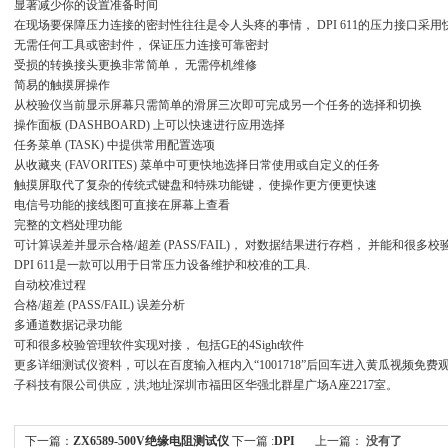
显著减少你的设置准备时间
在现场要保障压力连接的密封性往往是令人头疼的事情， DPI 611的压力接口采用快
无需任何工具或密封件， 保证压力连接可靠密封
受损的转换接头更换非常简单， 无需停机维修
简易的触摸屏操作
从校验仪当前显示屏幕只需简单的滑屏三次即可完成另一个任务的选择和切换
操作面板 (DASHBOARD) 上可以快速进行应用选择
任务菜单 (TASK) 中提供常用配置选项
从收藏夹 (FAVORITES) 菜单中可更快地选择日常使用或自定义的任务
触摸屏取代了复杂的传统式键盘和特殊功能键， 使操作更方便更快速
电信号功能的接线图可直接在屏幕上查看
完整的文档处理功能
可计算误差并显示合格/超差 (PASS/FAIL)， 对数据结果进行存档， 并能和
DPI 611是一款可以用于日常压力设备维护和校准的工具.
自动校准过程
合格/超差 (PASS/FAIL) 误差分析
多通道数据记录功能
可和很多校验管理软件实现对接， 包括GE的4Sight软件
更多详细测试仪资料，可以在百度输入框内入“1001718”后回车进入黄瓜视频免费观
子科技有限公司供应，洪;地址深圳市福田区华强北群星广场A座2217室。
下一篇：
ZX6589-500V绝缘电阻测试仪
下一篇 :
DPI
上一篇：
没有了