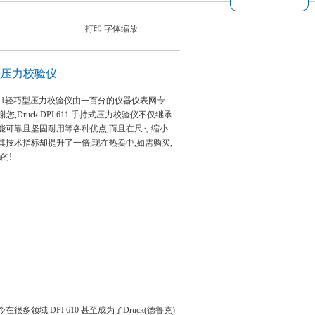
打印
字体缩放
巧型压力校验仪
PI 611轻巧型压力校验仪由一百分的仪器仪表网专
您,Druck DPI 611 手持式压力校验仪不仅继承
能可靠且坚固耐用等各种优点,而且在尺寸缩小
其技术指标却提升了一倍,现在热卖中,如需购买,
m的!
今在很多领域 DPI 610 甚至成为了Druck(德鲁克)