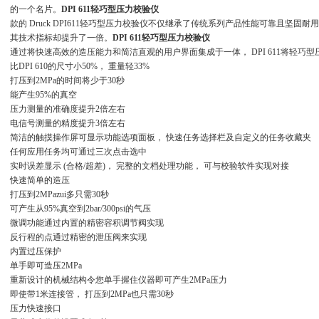
的一个名片。
DPI 611轻巧型压力校验仪
款的 Druck DPI611轻巧型压力校验仪不仅继承了传统系列产品性能可靠且坚固耐
其技术指标却提升了一倍。
DPI 611轻巧型压力校验仪
通过将快速高效的造压能力和简洁直观的用户界面集成于一体， DPI 611将轻巧型压
比DPI 610的尺寸小50%， 重量轻33%
打压到2MPa的时间将少于30秒
能产生95%的真空
压力测量的准确度提升2倍左右
电信号测量的精度提升3倍左右
简洁的触摸操作屏可显示功能选项面板， 快速任务选择栏及自定义的任务收藏夹
任何应用任务均可通过三次点击选中
实时误差显示 (合格/超差)， 完整的文档处理功能， 可与校验软件实现对接
快速简单的造压
打压到2MPazui多只需30秒
可产生从95%真空到2bar/300psi的气压
微调功能通过内置的精密容积调节阀实现
反行程的点通过精密的泄压阀来实现
内置过压保护
单手即可造压2MPa
重新设计的机械结构令您单手握住仪器即可产生2MPa压力
即使带1米连接管， 打压到2MPa也只需30秒
压力快速接口